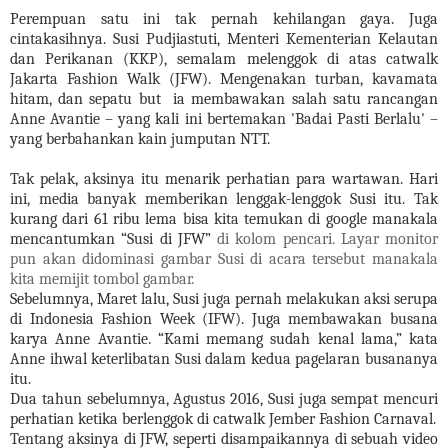
Perempuan satu ini tak pernah kehilangan gaya. Juga
cintakasihnya. Susi Pudjiastuti, Menteri Kementerian Kelautan
dan Perikanan (KKP), semalam melenggok di atas catwalk
Jakarta Fashion Walk (JFW). Mengenakan turban, kavamata
hitam, dan sepatu but
ia membawakan salah satu rancangan
Anne Avantie – yang kali ini bertemakan 'Badai Pasti Berlalu' –
yang berbahankan kain jumputan NTT.
Tak pelak, aksinya itu menarik perhatian para wartawan. Hari
ini, media banyak memberikan lenggak-lenggok Susi itu. Tak
kurang dari 61 ribu lema bisa kita temukan di google manakala
mencantumkan “Susi di JFW”
di kolom pencari. Layar monitor
pun akan didominasi gambar Susi di acara tersebut manakala
kita memijit tombol gambar.
Sebelumnya, Maret lalu, Susi juga pernah melakukan aksi serupa
di Indonesia Fashion Week (IFW). Juga membawakan busana
karya Anne Avantie. “Kami memang sudah kenal lama,” kata
Anne ihwal keterlibatan Susi dalam kedua pagelaran busananya
itu.
Dua tahun sebelumnya, Agustus 2016, Susi juga sempat mencuri
perhatian ketika berlenggok di catwalk Jember Fashion Carnaval.
Tentang aksinya di JFW, seperti disampaikannya di sebuah video