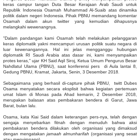
keras campur tangan Duta Besar Kerajaan Arab Saudi untuk
Republik Indonesia Osamah Muhammad Al-Suaib atas dinamika
politik dalam negeri Indonesia. Pihak PBNU memandang komentar
Osamah dalam akun twitter yang kemudian dihapusnya
melangkahi wewenangnya.
"Dalam pandangan kami Osamah telah melakukan pelanggaran
keras diplomatik yakni mencampuri urusan politik suatu negara di
luar kewenangannya. Hal ini jelas mengganggu hubungan
diplomatik RI Saudi Arabia atas dasar ini, kami menyampaikan
protes keras," ujar KH Said Aqil Siroj, Ketua Umum Pengurus Besar
Nahdlatul Ulama (PBNU), saat konferensi pers di Aula lantai 8,
Gedung PBNU, Kramat, Jakarta, Senin, 3 Desember 2018.
Sebagaimana yang berhasil di-capture pihak PBNU, twitt Dubes
Osama menyatakan secara eksplisit bahwa kegiatan pertemuan
umat Islam di Monas pada Ahad kemarin, 2 Desember 2018,
merupakan balasan atas pembakaran bendera di Garut, Jawa
Barat, bulan lalu.
Osama, kata Kiai Said dalam keterangan pers-nya, telah dengan
sengaja menyebarkan fitnah dengan menuduh bahwa aksi
pembakaran bendera dilakukan oleh organisasi yang dimaksud
dengan mengatakan
jamaah almunharifah
(organisasi yang sesat
atau menyimpang).