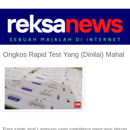
Ongkos Rapid Test Yang (Dinilai) Mahal
Para santri asal Lampung yang jumlahnya mencapai ribuan