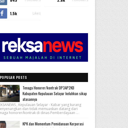
1.5k
Likes
POPULAR POSTS
Tenaga Honorer/kontrak DP3AP2KB
Kabupaten Kepulauan Selayar keluhkan sikap
atasannya
EKSANEWS , Kepulauan Selayar - Kabar yang kurang
enyenangkan dan tidak memuaskan datang dari
enaga honorer/kontrak di dinas Pemberdayaan ...
KPK dan Momentum Pemidanaan Korporasi