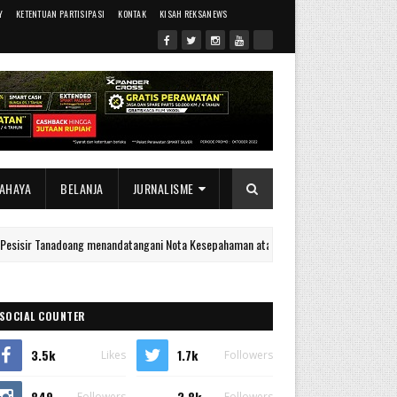
Y
KETENTUAN PARTISIPASI
KONTAK
KISAH REKSANEWS
AHAYA
BELANJA
JURNALISME
nadoang menandatangani Nota Kesepahaman atau Memorandum of Understanding denga
SOCIAL COUNTER
3.5k
1.7k
Likes
Followers
849
2.8k
Followers
Followers