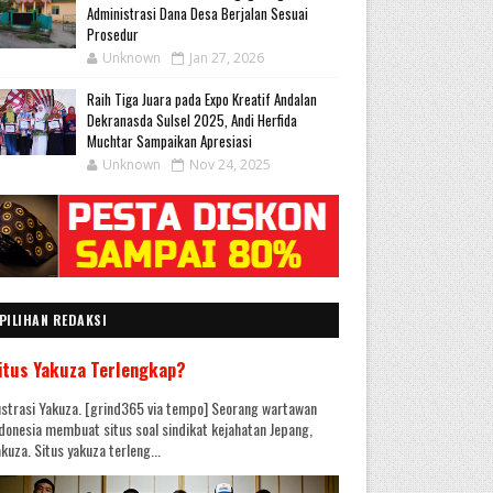
Administrasi Dana Desa Berjalan Sesuai
Prosedur
Unknown
Jan 27, 2026
Raih Tiga Juara pada Expo Kreatif Andalan
Dekranasda Sulsel 2025, Andi Herfida
Muchtar Sampaikan Apresiasi
Unknown
Nov 24, 2025
PILIHAN REDAKSI
itus Yakuza Terlengkap?
ustrasi Yakuza. [grind365 via tempo] Seorang wartawan
donesia membuat situs soal sindikat kejahatan Jepang,
kuza. Situs yakuza terleng...