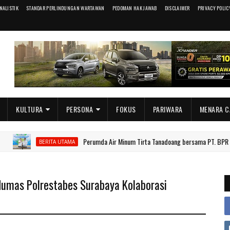
RNALISTIK
STANDAR PERLINDUNGAN WARTAWAN
PEDOMAN HAK JAWAB
DISCLAIMER
PRIVACY POLIC
KULTURA
PERSONA
FOKUS
PARIWARA
MENARA C
Perumda Air Minum Tirta Tanadoang bersama PT. BPR Pesisir Ta
BERITA UTAMA
Humas Polrestabes Surabaya Kolaborasi