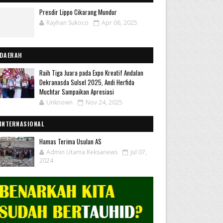
Presdir Lippo Cikarang Mundur
Rayhan Sukoco
Apr 06, 2025
DAERAH
Raih Tiga Juara pada Expo Kreatif Andalan
Dekranasda Sulsel 2025, Andi Herfida
Muchtar Sampaikan Apresiasi
Unknown
Nov 24, 2025
INTERNASIONAL
Hamas Terima Usulan AS
Admin Utama Reksanews
Jul 07,
2024