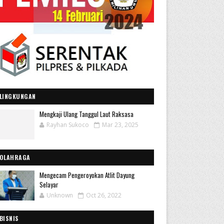
LINGKUNGAN
Mengkaji Ulang Tanggul Laut Raksasa
Rayhan Sukoco
Mar 23, 2025
OLAHRAGA
Mengecam Pengeroyokan Atlit Dayung
Selayar
Unknown
Oct 26, 2022
BISNIS