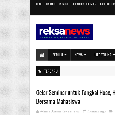
HOME
TENTANG
REDAKSI
PEDOMAN MEDIA CYBER
KODE ETIK JU
PEMILU
NEWS
LIFESTILIKA
TERBARU
Gelar Seminar untuk Tangkal Hoax, 
Bersama Mahasiswa
Admin Utama Reksanews
4 years ago