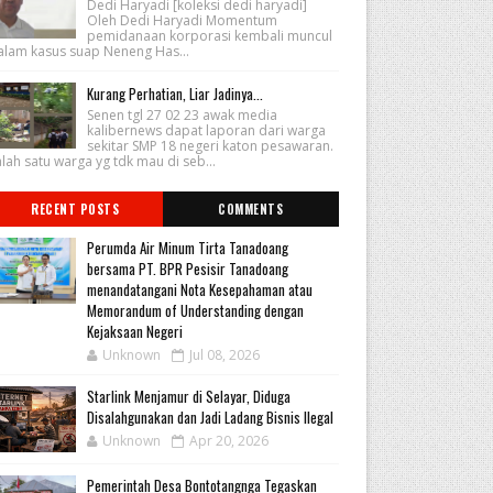
Dedi Haryadi [koleksi dedi haryadi]
Oleh Dedi Haryadi Momentum
pemidanaan korporasi kembali muncul
alam kasus suap Neneng Has...
Kurang Perhatian, Liar Jadinya...
Senen tgl 27 02 23 awak media
kalibernews dapat laporan dari warga
sekitar SMP 18 negeri katon pesawaran.
lah satu warga yg tdk mau di seb...
RECENT POSTS
COMMENTS
Perumda Air Minum Tirta Tanadoang
bersama PT. BPR Pesisir Tanadoang
menandatangani Nota Kesepahaman atau
Memorandum of Understanding dengan
Kejaksaan Negeri
Unknown
Jul 08, 2026
Starlink Menjamur di Selayar, Diduga
Disalahgunakan dan Jadi Ladang Bisnis Ilegal
Unknown
Apr 20, 2026
Pemerintah Desa Bontotangnga Tegaskan