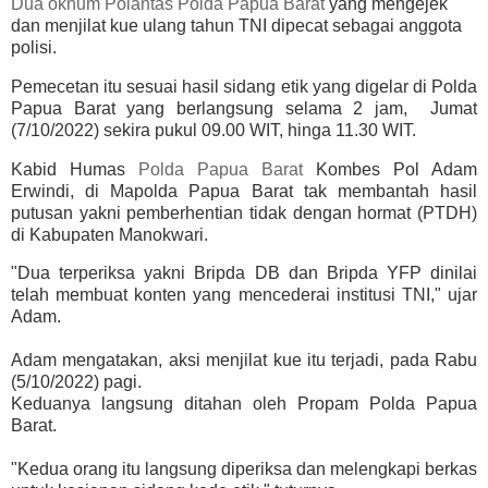
Dua oknum Polantas
Polda Papua Barat
yang mengejek
dan menjilat kue ulang tahun TNI dipecat sebagai anggota
polisi.
Pemecetan itu sesuai hasil sidang etik yang digelar di
Polda
Papua Barat
yang berlangsung selama 2 jam, Jumat
(7/10/2022) sekira pukul 09.00 WIT, hinga 11.30 WIT.
Kabid Humas
Polda Papua Barat
Kombes Pol Adam
Erwindi
, di Mapolda Papua Barat tak membantah hasil
putusan yakni pemberhentian tidak dengan hormat (PTDH)
di Kabupaten Manokwari.
"Dua terperiksa yakni Bripda DB dan Bripda YFP dinilai
telah membuat konten yang mencederai institusi TNI," ujar
Adam.
Adam mengatakan, aksi menjilat kue itu terjadi, pada Rabu
(5/10/2022) pagi.
Keduanya langsung ditahan oleh Propam Polda Papua
Barat.
"Kedua orang itu langsung diperiksa dan melengkapi berkas