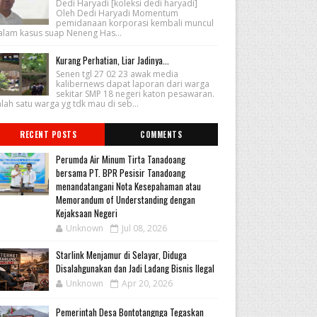
Dedi Haryadi [koleksi dedi haryadi]
Oleh Dedi Haryadi Momentum
pemidanaan korporasi kembali muncul
alam kasus suap Neneng Has...
Kurang Perhatian, Liar Jadinya...
Senen tgl 27 02 23 awak media
kalibernews dapat laporan dari warga
sekitar SMP 18 negeri katon pesawaran.
lah satu warga yg tdk mau di seb...
RECENT POSTS
COMMENTS
Perumda Air Minum Tirta Tanadoang
bersama PT. BPR Pesisir Tanadoang
menandatangani Nota Kesepahaman atau
Memorandum of Understanding dengan
Kejaksaan Negeri
Unknown
Jul 08, 2026
Starlink Menjamur di Selayar, Diduga
Disalahgunakan dan Jadi Ladang Bisnis Ilegal
Unknown
Apr 20, 2026
Pemerintah Desa Bontotangnga Tegaskan