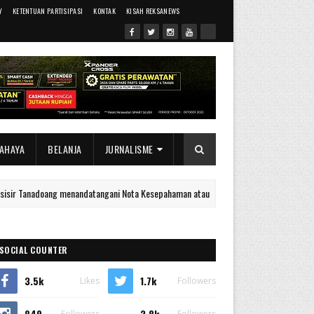
Y
KETENTUAN PARTISIPASI
KONTAK
KISAH REKSANEWS
AHAYA
BELANJA
JURNALISME
doang menandatangani Nota Kesepahaman atau Memorandum of Understanding dengan
SOCIAL COUNTER
3.5k
1.7k
Likes
Followers
849
2.8k
Followers
Followers