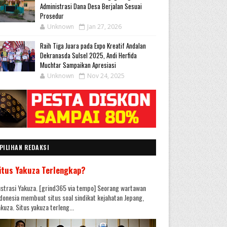
Administrasi Dana Desa Berjalan Sesuai
Prosedur
Unknown
Jan 27, 2026
Raih Tiga Juara pada Expo Kreatif Andalan
Dekranasda Sulsel 2025, Andi Herfida
Muchtar Sampaikan Apresiasi
Unknown
Nov 24, 2025
PILIHAN REDAKSI
itus Yakuza Terlengkap?
ustrasi Yakuza. [grind365 via tempo] Seorang wartawan
donesia membuat situs soal sindikat kejahatan Jepang,
kuza. Situs yakuza terleng...