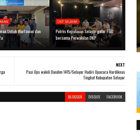
BARAN
OKP SELAYAR
aran Untuk Wartawan dan
Polres Kepulauan Selayar gelar FGD
fa
bersama Perwakilan OKP
NEXT
rga
Pasi Ops wakili Dandim 1415/Selayar Hadiri Upacara Hardiknas
Tingkat Kabupaten Selayar
BLOGGER
DISQUS
FACEBOOK