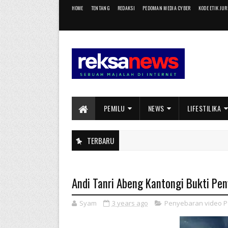
HOME
TENTANG
REDAKSI
PEDOMAN MEDIA CYBER
KODE ETIK JU
PEMILU
NEWS
LIFESTILIKA
TERBARU
Andi Tanri Abeng Kantongi Bukti Pen
Syam
3 years ago
Penyebaran video P