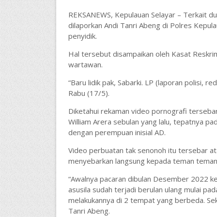
REKSANEWS, Kepulauan Selayar – Terkait du
dilaporkan Andi Tanri Abeng di Polres Kepula
penyidik.
Hal tersebut disampaikan oleh Kasat Reskrim
wartawan.
“Baru lidik pak, Sabarki. LP (laporan polisi, r
Rabu (17/5).
Diketahui rekaman video pornografi tersebar
William Arera sebulan yang lalu, tepatnya pa
dengan perempuan inisial AD.
Video perbuatan tak senonoh itu tersebar a
menyebarkan langsung kepada teman temanny
“Awalnya pacaran dibulan Desember 2022 k
asusila sudah terjadi berulan ulang mulai pad
melakukannya di 2 tempat yang berbeda. Seka
Tanri Abeng.