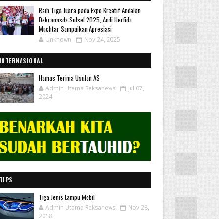
Raih Tiga Juara pada Expo Kreatif Andalan
Dekranasda Sulsel 2025, Andi Herfida
Muchtar Sampaikan Apresiasi
Unknown
Nov 24, 2025
INTERNASIONAL
Hamas Terima Usulan AS
Admin Utama Reksanews
Jul 07,
2024
TIPS
Tiga Jenis Lampu Mobil
Admin Utama Reksanews
Nov 28,
2018