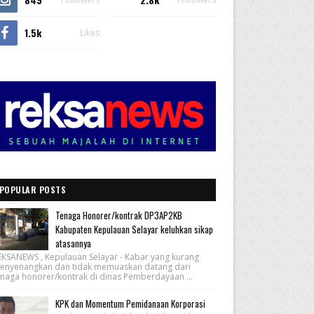
1.5k
Likes
POPULAR POSTS
Tenaga Honorer/kontrak DP3AP2KB
Kabupaten Kepulauan Selayar keluhkan sikap
atasannya
EKSANEWS , Kepulauan Selayar - Kabar yang kurang
enyenangkan dan tidak memuaskan datang dari
enaga honorer/kontrak di dinas Pemberdayaan ...
KPK dan Momentum Pemidanaan Korporasi