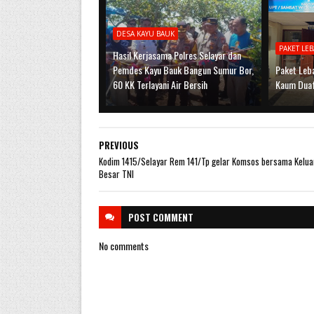
DESA KAYU BAUK
PAKET LE
Hasil Kerjasama Polres Selayar dan
Pemdes Kayu Bauk Bangun Sumur Bor,
Paket Leb
60 KK Terlayani Air Bersih
Kaum Dua
PREVIOUS
Kodim 1415/Selayar Rem 141/Tp gelar Komsos bersama Kelua
Besar TNI
POST
COMMENT
No comments