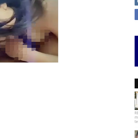
R
m
t