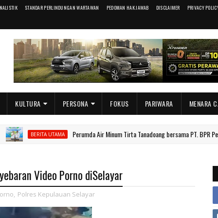
RNALISTIK
STANDAR PERLINDUNGAN WARTAWAN
PEDOMAN HAK JAWAB
DISCLAIMER
PRIVACY POLIC
KULTURA
PERSONA
FOKUS
PARIWARA
MENARA C
Perumda Air Minum Tirta Tanadoang bersama PT. BPR Pesisir Tana
BERITA UTAMA
yebaran Video Porno diSelayar
orno
,
Polres Kepulauan Selayar