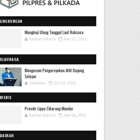
LINGKUNGAN
Mengkaji Ulang Tanggul Laut Raksasa
Rayhan Sukoco
Mar 23, 2025
OLAHRAGA
Mengecam Pengeroyokan Atlit Dayung
Selayar
Unknown
Oct 26, 2022
BISNIS
Presdir Lippo Cikarang Mundur
Rayhan Sukoco
Apr 06, 2025
DAERAH