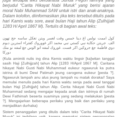
juga terdapat teks berbahasa Sunda Pegon lainnya yang
berjudul “Carita Hikayat Nabi Muruk” yang berisi ajaran
moral Nabi Muhammad SAW untuk istri dan anak-anaknya.
Dalam kolofon, diinformasikan jika teks tersebut ditulis pada
hari Kamis watu sore, awal bulan Haji tahun Alip (Zulhijjah
1283 H/ April 1867 M). Tertulis di bagian awal teks:
كول اممت نولس اغ دينا خمس وقت لغسر ويتن تغكل ساسه حج تهون
الف. جريتن حكاية نبي كستي نبي محمد اكر غووروك كفتراء استرين دبوم
دوي فاطمة جغ جروكين اكر فست. غوروك لمفه انو الوس جغ لمفه نو متك
دوركا
(Kula amimiti nulis ing dina Kemis waktu lingsir [ka]witan tanggal
sasih Haji [Zulhijjzah] tahun Alip [1283 H/April 1867 M]. Caritana
hikayat Nabi Gusti Nabi Muhammad eukeur ngawuruk ka putra
istrina di bumi Dewi Patimah jeung carogena eukeur [pesta ?].
Ngawuruk lampah anu alus jeung lampah nu matak doraka// Saya
memulai menulis pada hari Kamis waktu senja pada awal tanggal
bulan Haji [Zulhijjah] tahun Alip. Cerita hikayat Nabi Gusti Nabi
Muhammad sedang mengajar kepada anak dan istrinya di rumah
Dewi Fathimah beserta suaminya yang sedang melakukan [pesta
?]. Mengajarkan beberapa perilaku yang baik dan perilaku yang
menjadikan durhaka)
Sistem penanggalan yang ditulis dalam teks “Carita Hikayat Nabi
Muruk” ini terbilang unik, karena memakai sistem penanggalan