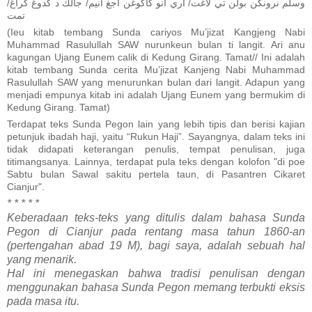
وسلم نرونكن بولن تي لاغت/ اري انو كاكوغن اجغ انيم/ جالك د كدوغ كراغ/
تمت
(Ieu kitab tembang Sunda cariyos Mu’jizat Kangjeng Nabi
Muhammad Rasulullah SAW nurunkeun bulan ti langit. Ari anu
kagungan Ujang Eunem calik di Kedung Girang. Tamat// Ini adalah
kitab tembang Sunda cerita Mu’jizat Kanjeng Nabi Muhammad
Rasulullah SAW yang menurunkan bulan dari langit. Adapun yang
menjadi empunya kitab ini adalah Ujang Eunem yang bermukim di
Kedung Girang. Tamat)
Terdapat teks Sunda Pegon lain yang lebih tipis dan berisi kajian
petunjuk ibadah haji, yaitu “Rukun Haji”. Sayangnya, dalam teks ini
tidak didapati keterangan penulis, tempat penulisan, juga
titimangsanya. Lainnya, terdapat pula teks dengan kolofon "di poe
Sabtu bulan Sawal sakitu pertela taun, di Pasantren Cikaret
Cianjur".
* * * * *
Keberadaan teks-teks yang ditulis dalam bahasa Sunda
Pegon di Cianjur pada rentang masa tahun 1860-an
(pertengahan abad 19 M), bagi saya, adalah sebuah hal
yang menarik.
Hal ini menegaskan bahwa tradisi penulisan dengan
menggunakan bahasa Sunda Pegon memang terbukti eksis
pada masa itu.