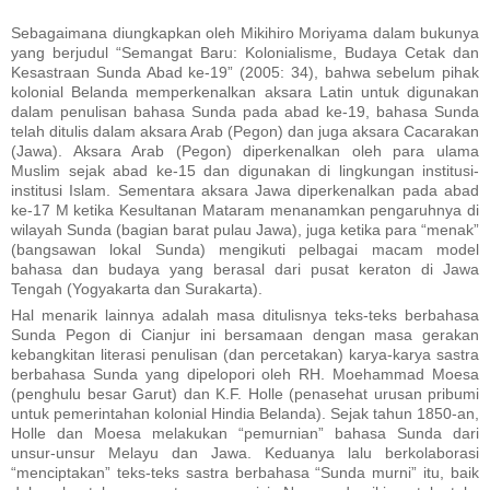
Sebagaimana diungkapkan oleh Mikihiro Moriyama dalam bukunya
yang berjudul “Semangat Baru: Kolonialisme, Budaya Cetak dan
Kesastraan Sunda Abad ke-19” (2005: 34), bahwa sebelum pihak
kolonial Belanda memperkenalkan aksara Latin untuk digunakan
dalam penulisan bahasa Sunda pada abad ke-19, bahasa Sunda
telah ditulis dalam aksara Arab (Pegon) dan juga aksara Cacarakan
(Jawa). Aksara Arab (Pegon) diperkenalkan oleh para ulama
Muslim sejak abad ke-15 dan digunakan di lingkungan institusi-
institusi Islam. Sementara aksara Jawa diperkenalkan pada abad
ke-17 M ketika Kesultanan Mataram menanamkan pengaruhnya di
wilayah Sunda (bagian barat pulau Jawa), juga ketika para “menak”
(bangsawan lokal Sunda) mengikuti pelbagai macam model
bahasa dan budaya yang berasal dari pusat keraton di Jawa
Tengah (Yogyakarta dan Surakarta).
Hal menarik lainnya adalah masa ditulisnya teks-teks berbahasa
Sunda Pegon di Cianjur ini bersamaan dengan masa gerakan
kebangkitan literasi penulisan (dan percetakan) karya-karya sastra
berbahasa Sunda yang dipelopori oleh RH. Moehammad Moesa
(penghulu besar Garut) dan K.F. Holle (penasehat urusan pribumi
untuk pemerintahan kolonial Hindia Belanda). Sejak tahun 1850-an,
Holle dan Moesa melakukan “pemurnian” bahasa Sunda dari
unsur-unsur Melayu dan Jawa. Keduanya lalu berkolaborasi
“menciptakan” teks-teks sastra berbahasa “Sunda murni” itu, baik