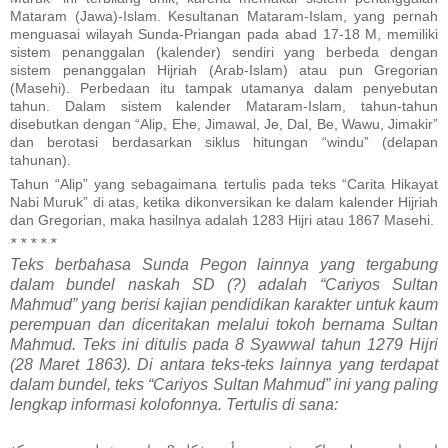
Mataram (Jawa)-Islam. Kesultanan Mataram-Islam, yang pernah
menguasai wilayah Sunda-Priangan pada abad 17-18 M, memiliki
sistem penanggalan (kalender) sendiri yang berbeda dengan
sistem penanggalan Hijriah (Arab-Islam) atau pun Gregorian
(Masehi). Perbedaan itu tampak utamanya dalam penyebutan
tahun. Dalam sistem kalender Mataram-Islam, tahun-tahun
disebutkan dengan “Alip, Ehe, Jimawal, Je, Dal, Be, Wawu, Jimakir”
dan berotasi berdasarkan siklus hitungan “windu” (delapan
tahunan).
Tahun “Alip” yang sebagaimana tertulis pada teks “Carita Hikayat
Nabi Muruk” di atas, ketika dikonversikan ke dalam kalender Hijriah
dan Gregorian, maka hasilnya adalah 1283 Hijri atau 1867 Masehi.
* * * * *
Teks berbahasa Sunda Pegon lainnya yang tergabung
dalam bundel naskah SD (?) adalah “Cariyos Sultan
Mahmud” yang berisi kajian pendidikan karakter untuk kaum
perempuan dan diceritakan melalui tokoh bernama Sultan
Mahmud. Teks ini ditulis pada 8 Syawwal tahun 1279 Hijri
(28 Maret 1863). Di antara teks-teks lainnya yang terdapat
dalam bundel, teks “Cariyos Sultan Mahmud” ini yang paling
lengkap informasi kolofonnya. Tertulis di sana: