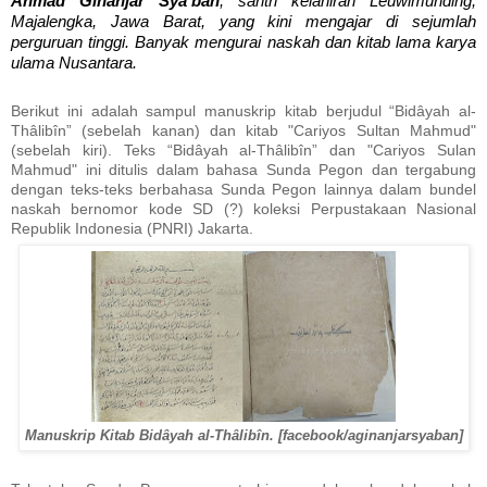
Ahmad Ginanjar Sya'ban
, santri kelahiran Leuwimunding,
Majalengka, Jawa Barat, yang kini mengajar di sejumlah
perguruan tinggi. Banyak mengurai naskah dan kitab lama karya
ulama Nusantara.
Berikut ini adalah sampul manuskrip kitab berjudul “Bidâyah al-
Thâlibîn” (sebelah kanan) dan kitab "Cariyos Sultan Mahmud"
(sebelah kiri). Teks “Bidâyah al-Thâlibîn” dan "Cariyos Sulan
Mahmud" ini ditulis dalam bahasa Sunda Pegon dan tergabung
dengan teks-teks berbahasa Sunda Pegon lainnya dalam bundel
naskah bernomor kode SD (?) koleksi Perpustakaan Nasional
Republik Indonesia (PNRI) Jakarta.
Manuskrip Kitab Bidâyah al-Thâlibîn. [facebook/aginanjarsyaban]