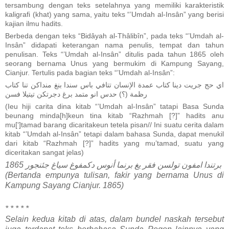
tersambung dengan teks setelahnya yang memiliki karakteristik
kaligrafi (khat) yang sama, yaitu teks “’Umdah al-Insân” yang berisi
kajian ilmu hadits.
Berbeda dengan teks “Bidâyah al-Thâlibîn”, pada teks “’Umdah al-
Insân” didapati keterangan nama penulis, tempat dan tahun
penulisan. Teks “’Umdah al-Insân” ditulis pada tahun 1865 oleh
seorang bernama Unus yang bermukim di Kampung Sayang,
Cianjur. Tertulis pada bagian teks “’Umdah al-Insân”:
اي حج جريت دينا كتاب عمدة الإنسان تتافي باس سندا بنغ منداكن تنا كتاب
رظمة (؟) حدس انو متمد برغ دجرتكن تيتيلا فسن
(Ieu hiji carita dina kitab “’Umdah al-Insân” tatapi Basa Sunda
beunang minda[h]keun tina kitab “Razhmah [?]” hadits anu
mu[‘]tamad barang dicaritakeun tetela pisan// Ini suatu cerita dalam
kitab “’Umdah al-Insân” tetapi dalam bahasa Sunda, dapat menukil
dari kitab “Razhmah [?]” hadits yang mu’tamad, suatu yang
diceritakan sangat jelas)
برتندا امفون تولسن فقر يغ برنما أنوس دكمفوغ سياغ جئنجور 1865
(Bertanda empunya tulisan, fakir yang bernama Unus di
Kampung Sayang Cianjur. 1865)
* * * * *
Selain kedua kitab di atas, dalam bundel naskah tersebut