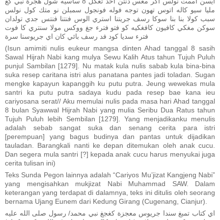
ايسن اممت نولس اكر مغس دنتن أحد تغكل 8 ساسيه شول هجرة نبي كغ
مليا سيو كاله اتوس تهون توجه فوله فونجول سمبلن نو متك كول نولس
سبب كولا بنا بنا سوكا رسف جريتنا استري الوس فنتنا فنتس جدي تولدان
سوكن مغكي كافيون كافغكيه كو فتو فترء جغ ووكس مولا سنتري كا فوت
فترء سديا كود فد رسف بائي كان اي جريوسنا سرة
(Isun amimiti nulis eukeur mangsa dinten Ahad tanggal 8 sasih
Sawal Hijrah Nabi kang mulya Sewu Kalih Atus tahun Tujuh Puluh
punjul Sambilan [1279]. Nu matak kula nulis sabab kula bina-bina
suka resep caritana istri alus panatana pantes jadi toladan. Sugan
mengke kapayun kapanggih ku putu putra. Jeung wewekas mula
santri ka putu putra sadaya kudu pada resep bae kana ieu
cariyosana serat// Aku memulai nulis pada masa hari Ahad tanggal
8 bulan Syawwal Hijrah Nabi yang mulia Seribu Dua Ratus tahun
Tujuh Puluh lebih Sembilan [1279]. Yang menjadikanku menulis
adalah sebab sangat suka dan senang cerita para istri
[perempuan] yang bagus budinya dan pantas untuk dijadikan
tauladan. Barangkali nanti ke depan ditemukan oleh anak cucu.
Dan segera mula santri [?] kepada anak cucu harus menyukai juga
cerita tulisan ini)
Teks Sunda Pegon lainnya adalah “Cariyos Mu’jizat Kangjeng Nabi”
yang mengisahkan mukjizat Nabi Muhammad SAW. Dalam
keterangan yang terdapat di dalamnya, teks ini ditulis oleh seorang
bernama Ujang Eunem dari Kedung Girang (Cugenang, Cianjur).
اي كتاب تمبغ سندا جريوس معجزة كغجغ نبي محمد/ رسول صلى الله عليه