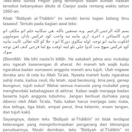
Teks-teks Sunda Pegon yang terhimpun dalam bundel naskah
tersebut kebanyakan ditulis di Cianjur pada rentang waktu tahun
1860-an.
Kitab “Bidâyah al-Thâlibîn” ini sendiri berisi kajian bidang ilmu
tasawuf. Tertulis pada bagian awal teks:
بسم الله الرحمن الرحيم. وبه نستعين بالله. هي سكابيه جلم انو مكلف انو
غره كاسناغن د اخرة. اري مانيه تيه واجب كود غركس بادان سوماوون
اغكوت مانيه انو توجه. اوله مكاوي دوركا انو د جلا كو الله تعالى ثاايت مانيه
كود غركس سهج مت كدوا جلي تلو ليته اوفت بتغ لما فرجي كنف لغن توجه
سوك
(Bismillâh. Wa bihi nasta’în billâh. He sakabeh jalma anu mukalap
anu ngarah kasenengan di aherat. Ari maneh teh wajib kudu
ngaraksa badan sumawon anggota maneh anu tujuh. Ulah migawe
doraka anu di cela ku Allah Ta’ala. Nyaeta maneh kudu ngaraksa
sahiji mata, kadua ceuli, tilu letah, opat beuteung, lima perji, genep
leungeun, tujuh suku// Wahai semua manusia yang mukallaf yang
menghendaki kebahagiaan di akhirat. Kalian wajib menjaga badan
beserta tujuh anggota tubuhmu. Jangan berbuat durhaka yang
dibenci oleh Allah Ta’ala. Yaitu kalian harus menjaga satu mata,
dua telinga, tiga lidah, empat perut, lima kelamin, enam tangan,
dan tujuh kaki)
Sayangnya, dalam teks “Bidâyah al-Thâlibîn” ini tidak terdapat
keterangan yang menginformasikan pengarang dan titimangsa
penulisannya. Meski demikian, teks “Bidâyah al-Thâlibîn” ini