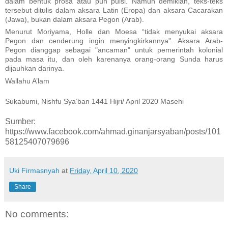
dalam bentuk prosa atau pun puisi. Namun demikian, teks-teks
tersebut ditulis dalam aksara Latin (Eropa) dan aksara Cacarakan
(Jawa), bukan dalam aksara Pegon (Arab).
Menurut Moriyama, Holle dan Moesa “tidak menyukai aksara
Pegon dan cenderung ingin menyingkirkannya". Aksara Arab-
Pegon dianggap sebagai "ancaman" untuk pemerintah kolonial
pada masa itu, dan oleh karenanya orang-orang Sunda harus
dijauhkan darinya.
Wallahu A’lam
Sukabumi, Nishfu Sya’ban 1441 Hijri/ April 2020 Masehi
Sumber:
https://www.facebook.com/ahmad.ginanjarsyaban/posts/101
58125407079696
Uki Firmasnyah
at
Friday, April 10, 2020
Share
No comments: