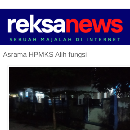
Asrama HPMKS Alih fungsi