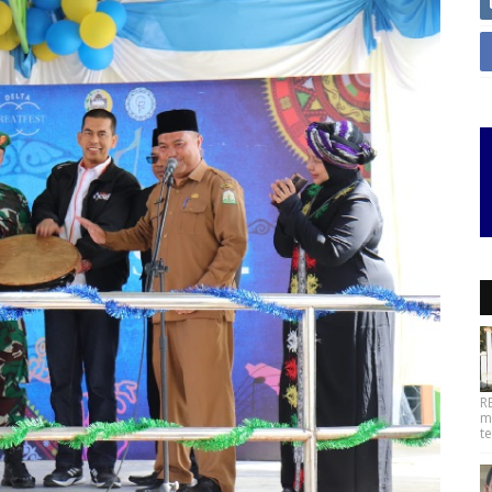
R
m
t