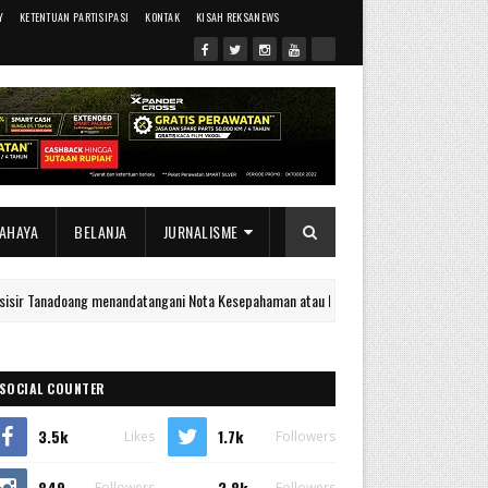
Y
KETENTUAN PARTISIPASI
KONTAK
KISAH REKSANEWS
AHAYA
BELANJA
JURNALISME
oang menandatangani Nota Kesepahaman atau Memorandum of Understanding dengan K
SOCIAL COUNTER
3.5k
1.7k
Likes
Followers
849
2.8k
Followers
Followers