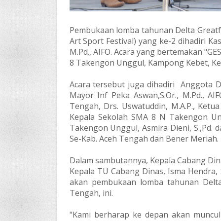
Pembukaan lomba tahunan Delta Greatfe
Art Sport Festival) yang ke-2 dihadiri 
M.Pd., AIFO. Acara yang bertemakan
"GES
8 Takengon Unggul, Kampong Kebet, Ke
Acara tersebut juga dihadiri Anggota 
Mayor Inf Peka Aswan,S.Or., M.Pd., A
Tengah, Drs. Uswatuddin, M.A.P., Ketu
Kepala Sekolah SMA 8 N Takengon Ung
Takengon Unggul, Asmira Dieni, S.,Pd.
Se-Kab. Aceh Tengah dan Bener Meriah.
Dalam sambutannya, Kepala Cabang Dina
Kepala TU Cabang Dinas, Isma Hendra,
akan pembukaan lomba tahunan Delta 
Tengah, ini.
"Kami berharap ke depan akan muncu