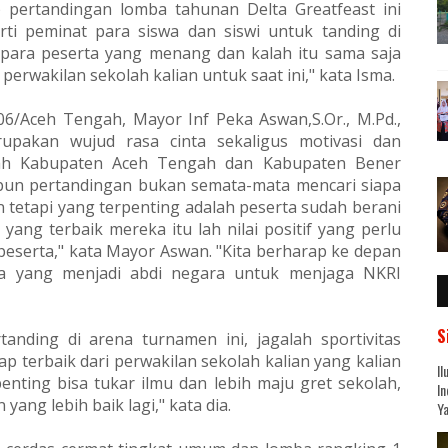
a) pertandingan lomba tahunan Delta Greatfeast ini
rti peminat para siswa dan siswi untuk tanding di
 para peserta yang menang dan kalah itu sama saja
erwakilan sekolah kalian untuk saat ini," kata Isma.
06/Aceh Tengah, Mayor Inf Peka Aswan,S.Or., M.Pd.,
upakan wujud rasa cinta sekaligus motivasi dan
ayah Kabupaten Aceh Tengah dan Kabupaten Bener
pun pertandingan bukan semata-mata mencari siapa
 tetapi yang terpenting adalah peserta sudah berani
ng terbaik mereka itu lah nilai positif yang perlu
eserta," kata Mayor Aswan. "Kita berharap ke depan
a yang menjadi abdi negara untuk menjaga NKRI
S
anding di arena turnamen ini, jagalah sportivitas
p terbaik dari perwakilan sekolah kalian yang kalian
Il
enting bisa tukar ilmu dan lebih maju gret sekolah,
In
ng lebih baik lagi," kata dia.
Ya