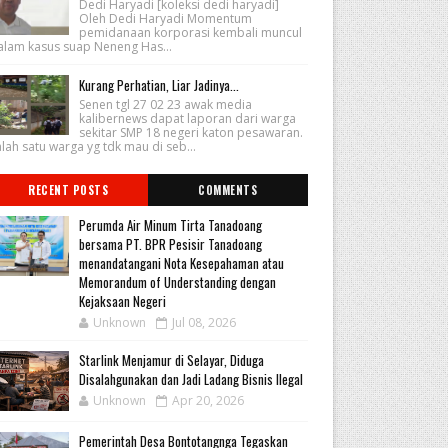
Dedi Haryadi [koleksi dedi haryadi]
Oleh Dedi Haryadi Momentum
pemidanaan korporasi kembali muncul
alam kasus suap Neneng Has...
Kurang Perhatian, Liar Jadinya...
Senen tgl 27 02 23 awak media
kalibernews dapat laporan dari warga
sekitar SMP 18 negeri katon pesawaran.
lah satu warga yg tdk mau di seb...
RECENT POSTS
COMMENTS
Perumda Air Minum Tirta Tanadoang
bersama PT. BPR Pesisir Tanadoang
menandatangani Nota Kesepahaman atau
Memorandum of Understanding dengan
Kejaksaan Negeri
Unknown
Jul 08, 2026
Starlink Menjamur di Selayar, Diduga
Disalahgunakan dan Jadi Ladang Bisnis Ilegal
Unknown
Apr 20, 2026
Pemerintah Desa Bontotangnga Tegaskan