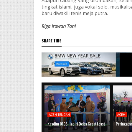
Adapun cabang yang dilombakan, selai
tingkat islami, juga vokal solo, musikali
baru diwakili tenis meja putra.
Riga Irawan Toni
SHARE THIS
ACEH TENGAH
ACEH
Kasdim 0106 Hadiri Delta Greatfeast
Peringata