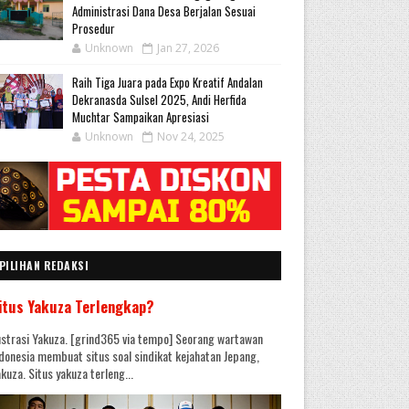
Administrasi Dana Desa Berjalan Sesuai
Prosedur
Unknown
Jan 27, 2026
Raih Tiga Juara pada Expo Kreatif Andalan
Dekranasda Sulsel 2025, Andi Herfida
Muchtar Sampaikan Apresiasi
Unknown
Nov 24, 2025
PILIHAN REDAKSI
itus Yakuza Terlengkap?
ustrasi Yakuza. [grind365 via tempo] Seorang wartawan
donesia membuat situs soal sindikat kejahatan Jepang,
kuza. Situs yakuza terleng...