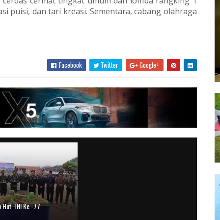
n cerdas cermat tingkat umum dan lomba rangking 1
sasi puisi, dan tari kreasi. Sementara, cabang olahraga
Facebook
Twitter
Google+
n Hut TNI Ke -77