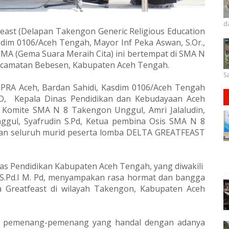
d
ast (Delapan Takengon Generic Religious Education
Kasdim 0106/Aceh Tengah, Mayor Inf Peka Aswan, S.Or.,
MA (Gema Suara Meraih Cita) ini bertempat
di SMA N
camatan Bebesen, Kabupaten Aceh Tengah.
Sa
DPRA Aceh, Bardan Sahidi, Kasdim 0106/Aceh Tengah
IFO, Kepala Dinas Pendidikan dan Kebudayaan Aceh
a Komite SMA N 8 Takengon Unggul, Amri Jalaludin,
gul, Syafrudin S.Pd, Ketua pembina Osis SMA N 8
 dan seluruh murid peserta lomba DELTA GREATFEAST
s Pendidikan Kabupaten Aceh Tengah, yang diwakili
 S.Pd.I M. Pd, menyampakan rasa hormat dan bangga
Greatfeast di wilayah Takengon, Kabupaten Aceh
l pemenang-pemenang yang handal dengan adanya