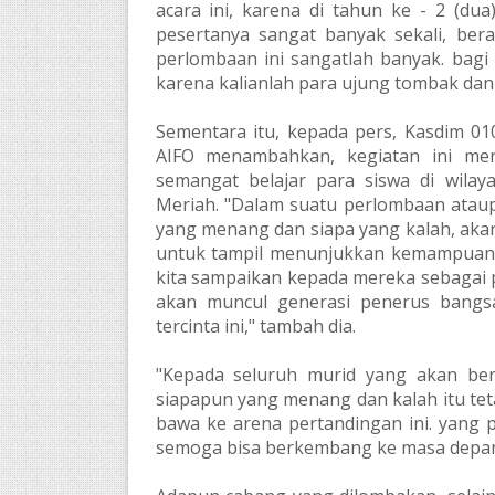
acara ini, karena di tahun ke - 2 (du
pesertanya sangat banyak sekali, bera
perlombaan ini sangatlah banyak. bagi
karena kalianlah para ujung tombak dan p
Sementara itu, kepada pers, Kasdim 01
AIFO menambahkan, kegiatan ini mer
semangat belajar para siswa di wil
Meriah. "Dalam suatu perlombaan atau
yang menang dan siapa yang kalah, akan
untuk tampil menunjukkan kemampuan ya
kita sampaikan kepada mereka sebagai p
akan muncul generasi penerus bangs
tercinta ini," tambah dia.
"Kepada seluruh murid yang akan bert
siapapun yang menang dan kalah itu teta
bawa ke arena pertandingan ini. yang p
semoga bisa berkembang ke masa depan ya