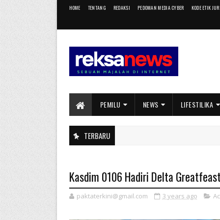
HOME
TENTANG
REDAKSI
PEDOMAN MEDIA CYBER
KODE ETIK JU
PEMILU
NEWS
LIFESTILIKA
TERBARU
B
Kasdim 0106 Hadiri Delta Greatfeas
paktaterkini@gmail.com
3 years ago
Ac