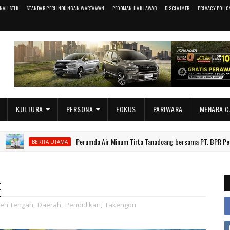
RNALISTIK
STANDAR PERLINDUNGAN WARTAWAN
PEDOMAN HAK JAWAB
DISCLAIMER
PRIVACY POLIC
KULTURA
PERSONA
FOKUS
PARIWARA
MENARA C
Perumda Air Minum Tirta Tanadoang bersama PT. BPR Pesisir Tanad
ERITA UTAMA
t
eh Tengah
,
Daerah
,
Pendidikan
,
Takengon