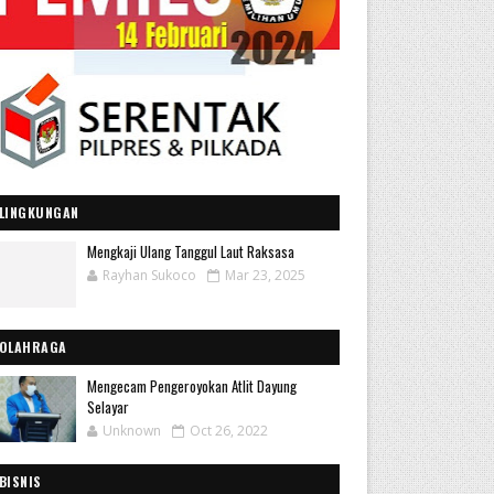
LINGKUNGAN
Mengkaji Ulang Tanggul Laut Raksasa
Rayhan Sukoco
Mar 23, 2025
OLAHRAGA
Mengecam Pengeroyokan Atlit Dayung
Selayar
Unknown
Oct 26, 2022
BISNIS