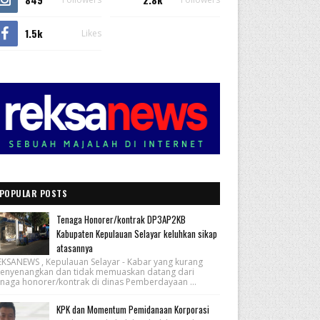
1.5k
Likes
POPULAR POSTS
Tenaga Honorer/kontrak DP3AP2KB
Kabupaten Kepulauan Selayar keluhkan sikap
atasannya
EKSANEWS , Kepulauan Selayar - Kabar yang kurang
enyenangkan dan tidak memuaskan datang dari
enaga honorer/kontrak di dinas Pemberdayaan ...
KPK dan Momentum Pemidanaan Korporasi