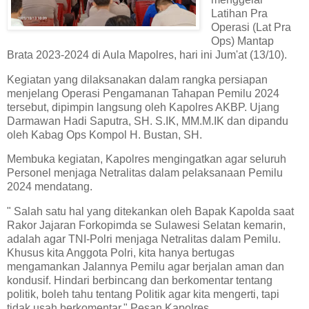
Latihan Pra
Operasi (Lat Pra
Ops) Mantap
Brata 2023-2024 di Aula Mapolres, hari ini Jum'at (13/10).
Kegiatan yang dilaksanakan dalam rangka persiapan
menjelang Operasi Pengamanan Tahapan Pemilu 2024
tersebut, dipimpin langsung oleh Kapolres AKBP. Ujang
Darmawan Hadi Saputra, SH. S.IK, MM.M.IK dan dipandu
oleh Kabag Ops Kompol H. Bustan, SH.
Membuka kegiatan, Kapolres mengingatkan agar seluruh
Personel menjaga Netralitas dalam pelaksanaan Pemilu
2024 mendatang.
" Salah satu hal yang ditekankan oleh Bapak Kapolda saat
Rakor Jajaran Forkopimda se Sulawesi Selatan kemarin,
adalah agar TNI-Polri menjaga Netralitas dalam Pemilu.
Khusus kita Anggota Polri, kita hanya bertugas
mengamankan Jalannya Pemilu agar berjalan aman dan
kondusif. Hindari berbincang dan berkomentar tentang
politik, boleh tahu tentang Politik agar kita mengerti, tapi
tidak usah berkomentar." Pesan Kapolres.