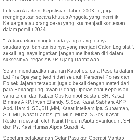
Lulusan Akademi Kepolisian Tahun 2003 ini, juga
mengingatkan secara khusus Anggota yang memiliki
Keluarga atau orang dekat yang ikut menjadi kontestan
dalam pemilu 2024.
" Rekan-rekan mungkin ada yang orang tuanya,
saudaranya, bahkan istrinya yang menjadi Calon Legislatif,
sekali lagi saya ingatkan jangan melibatkan diri dalam
suksesinya" tegas AKBP. Ujang Darmawan.
Selain mendapatkan arahan Kapolres, para Peserta dalam
Lat Pra Ops yang terdiri dari seluruh Personel Polres dan
Polsek Jajaran tersebut, juga dibekali dengan materi dari
para Penanggung jawab Bidang Operasional Kepolisian
yang terdiri dari Kabag Ops Kompol Bustan, SH, Kasat
Binmas AKP. Irwan Effendy, S.Sos, Kasat Sabhara AKP.
Abd. Hamid, SE.,SH.,MM, Kasat Intelkam Iptu Suparman,
SH.,MH, Kasat Lantas Iptu Muh. Muaz, S.Sos, Kasat
Reskrim diwakili oleh Kanit I Pidum Aiptu Syarifuddin, SH,
dan Ps. Kasi Humas Aipda Suardi. A.
Sebelum pelaksanaan Gelar Pasukan Operasi Mantap