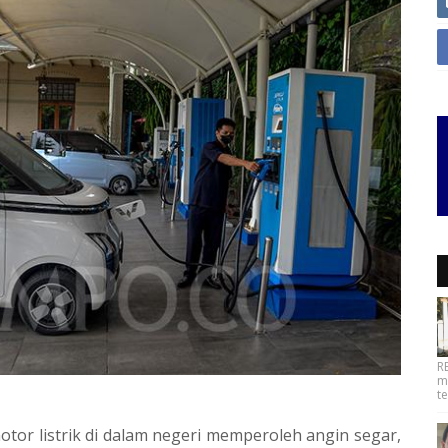
R
m
t
or listrik di dalam negeri memperoleh angin segar,