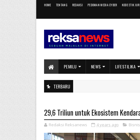
HOME
TENTANG
REDAKSI
PEDOMAN MEDIA CYBER
KODE ETIK JU
PEMILU
NEWS
LIFESTILIKA
TERBARU
29,6 Triliun untuk Ekosistem Kendara
Redaksi Reksanews
4 years ago
Bisnis