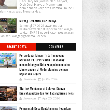
Dedi Haryadi [koleksi dedi haryadi]
Oleh Dedi Haryadi Momentum
pemidanaan korporasi kembali muncul
alam kasus suap Neneng Has...
Kurang Perhatian, Liar Jadinya...
Senen tgl 27 02 23 awak media
kalibernews dapat laporan dari warga
sekitar SMP 18 negeri katon pesawaran.
lah satu warga yg tdk mau di seb...
RECENT POSTS
COMMENTS
Perumda Air Minum Tirta Tanadoang
bersama PT. BPR Pesisir Tanadoang
menandatangani Nota Kesepahaman atau
Memorandum of Understanding dengan
Kejaksaan Negeri
Unknown
Jul 08, 2026
Starlink Menjamur di Selayar, Diduga
Disalahgunakan dan Jadi Ladang Bisnis Ilegal
Unknown
Apr 20, 2026
Pemerintah Desa Bontotangnga Tegaskan