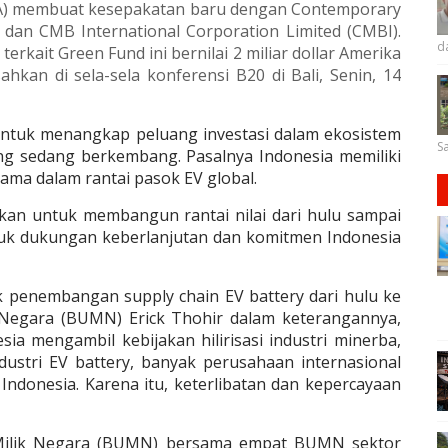
INA) membuat kesepakatan baru dengan Contemporary
dan CMB International Corporation Limited (CMBI).
d
rkait Green Fund ini bernilai 2 miliar dollar Amerika
sahkan di sela-sela konferensi B20 di Bali, Senin, 14
untuk menangkap peluang investasi dalam ekosistem
Sa
 yang sedang berkembang. Pasalnya Indonesia memiliki
tama dalam rantai pasok EV global.
kan untuk membangun rantai nilai dari hulu sampai
entuk dukungan keberlanjutan dan komitmen Indonesia
k penembangan supply chain EV battery dari hulu ke
k Negara (BUMN) Erick Thohir dalam keterangannya,
ia mengambil kebijakan hilirisasi industri minerba,
ustri EV battery, banyak perusahaan internasional
Indonesia. Karena itu, keterlibatan dan kepercayaan
 Milik Negara (BUMN) bersama empat BUMN sektor