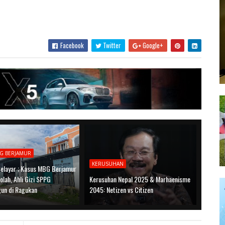
Facebook
Twitter
Google+
G BERJAMUR
KERUSUHAN
Selayar ; Kasus MBG Berjamur
olah, Ahli Gizi SPPG
Kerusuhan Nepal 2025 & Marhaenisme
un di Ragukan
2045: Netizen vs Citizen