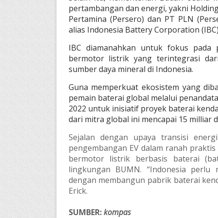
pertambangan dan energi, yakni Holdin
Pertamina (Persero) dan PT PLN (Perse
alias Indonesia Battery Corporation (IB
IBC diamanahkan untuk fokus pada pe
bermotor listrik yang terintegrasi d
sumber daya mineral di Indonesia.
Guna memperkuat ekosistem yang diba
pemain baterai global melalui penanda
2022 untuk inisiatif proyek baterai kendar
dari mitra global ini mencapai 15 milliar 
Sejalan dengan upaya transisi ener
pengembangan EV dalam ranah praktis
bermotor listrik berbasis baterai (bat
lingkungan BUMN. “Indonesia perlu m
dengan membangun pabrik baterai kendar
Erick.
SUMBER:
kompas