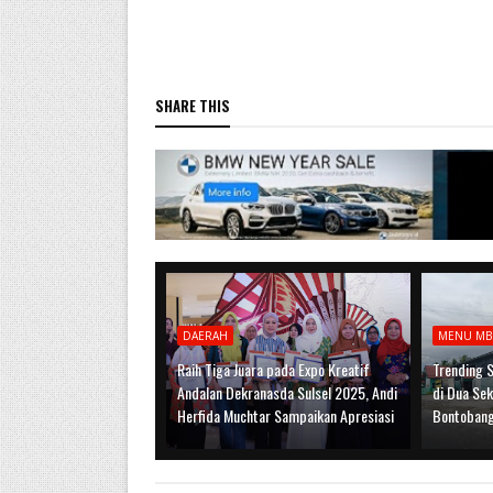
SHARE THIS
DAERAH
MENU MB
Raih Tiga Juara pada Expo Kreatif
Trending 
Andalan Dekranasda Sulsel 2025, Andi
di Dua Sek
Herfida Muchtar Sampaikan Apresiasi
Bontobang