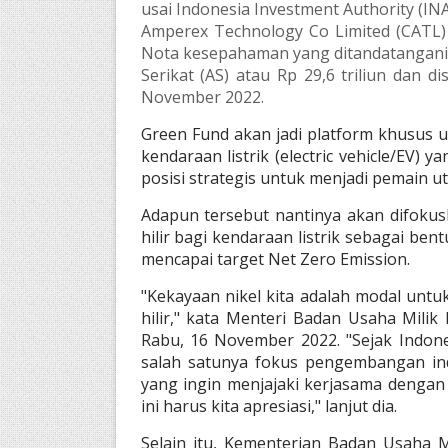
usai Indonesia Investment Authority (
Amperex Technology Co Limited (CATL) 
Nota kesepahaman yang ditandatangani te
Serikat (AS) atau Rp 29,6 triliun dan di
November 2022.
Green Fund akan jadi platform khusus 
kendaraan listrik (electric vehicle/EV)
posisi strategis untuk menjadi pemain u
Adapun tersebut nantinya akan difokus
hilir bagi kendaraan listrik sebagai b
mencapai target Net Zero Emission.
"Kekayaan nikel kita adalah modal untu
hilir," kata Menteri Badan Usaha Mili
Rabu, 16 November 2022. "Sejak Indones
salah satunya fokus pengembangan ind
yang ingin menjajaki kerjasama dengan 
ini harus kita apresiasi," lanjut dia.
Selain itu, Kementerian Badan Usaha