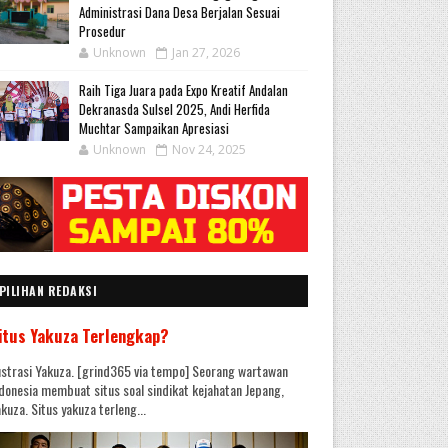
Administrasi Dana Desa Berjalan Sesuai
Prosedur
Unknown
Jan 27, 2026
Raih Tiga Juara pada Expo Kreatif Andalan
Dekranasda Sulsel 2025, Andi Herfida
Muchtar Sampaikan Apresiasi
Unknown
Nov 24, 2025
PILIHAN REDAKSI
itus Yakuza Terlengkap?
ustrasi Yakuza. [grind365 via tempo] Seorang wartawan
donesia membuat situs soal sindikat kejahatan Jepang,
kuza. Situs yakuza terleng...