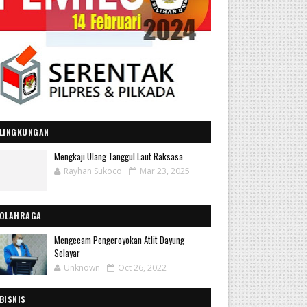
LINGKUNGAN
Mengkaji Ulang Tanggul Laut Raksasa
Rayhan Sukoco
Mar 23, 2025
OLAHRAGA
Mengecam Pengeroyokan Atlit Dayung
Selayar
Unknown
Oct 26, 2022
BISNIS