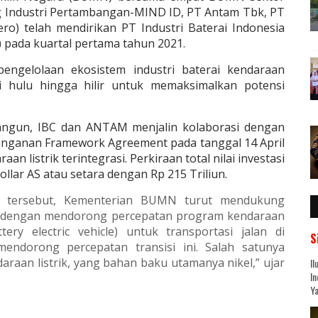
g Industri Pertambangan-MIND ID, PT Antam Tbk, PT
ro) telah mendirikan PT Industri Baterai Indonesia
C) pada kuartal pertama tahun 2021.
ngelolaan ekosistem industri baterai kendaraan
ari hulu hingga hilir untuk memaksimalkan potensi
ngun, IBC dan ANTAM menjalin kolaborasi dengan
tanganan Framework Agreement pada tanggal 14 April
aan listrik terintegrasi. Perkiraan total nilai investasi
dollar AS atau setara dengan Rp 215 Triliun.
gi tersebut, Kementerian BUMN turut mendukung
 dengan mendorong percepatan program kendaraan
tery electric vehicle) untuk transportasi jalan di
S
endorong percepatan transisi ini. Salah satunya
aan listrik, yang bahan baku utamanya nikel,” ujar
Il
In
Ya