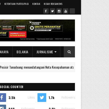
Y
KETENTUAN PARTISIPASI
KONTAK
KISAH REKSANEWS
AHAYA
BELANJA
JURNALISME
adoang menandatangani Nota Kesepahaman atau Memorandum of Understanding dengan
SOCIAL COUNTER
3.5k
1.7k
Likes
Followers
849
2.8k
Followers
Followers