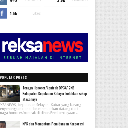
1.5k
Likes
POPULAR POSTS
Tenaga Honorer/kontrak DP3AP2KB
Kabupaten Kepulauan Selayar keluhkan sikap
atasannya
EKSANEWS , Kepulauan Selayar - Kabar yang kurang
enyenangkan dan tidak memuaskan datang dari
enaga honorer/kontrak di dinas Pemberdayaan ...
KPK dan Momentum Pemidanaan Korporasi