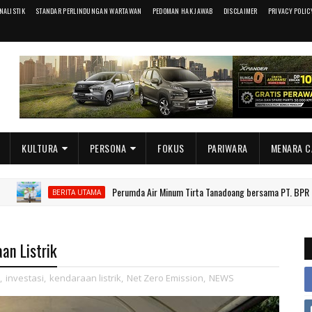
RNALISTIK
STANDAR PERLINDUNGAN WARTAWAN
PEDOMAN HAK JAWAB
DISCLAIMER
PRIVACY POLIC
KULTURA
PERSONA
FOKUS
PARIWARA
MENARA C
Perumda Air Minum Tirta Tanadoang bersama PT. BPR Pesisir Tan
BERITA UTAMA
an Listrik
,
investasi
,
kendaraan listrik
,
Net Zero Emission
,
NEWS