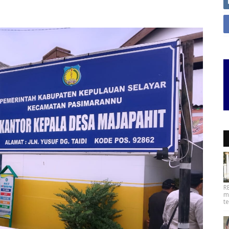
R
m
t