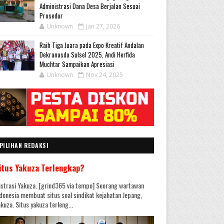
Administrasi Dana Desa Berjalan Sesuai
Prosedur
Unknown
Jan 27, 2026
Raih Tiga Juara pada Expo Kreatif Andalan
Dekranasda Sulsel 2025, Andi Herfida
Muchtar Sampaikan Apresiasi
Unknown
Nov 24, 2025
PILIHAN REDAKSI
itus Yakuza Terlengkap?
ustrasi Yakuza. [grind365 via tempo] Seorang wartawan
donesia membuat situs soal sindikat kejahatan Jepang,
kuza. Situs yakuza terleng...