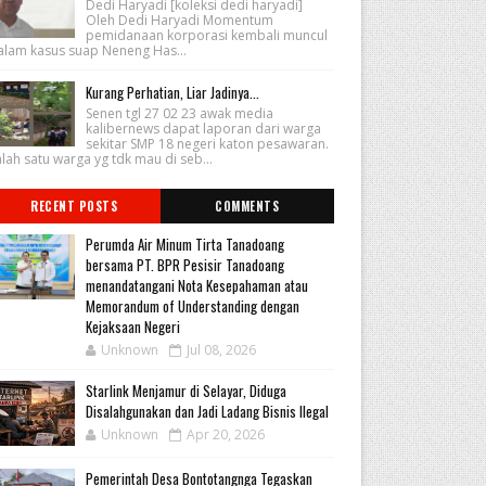
Dedi Haryadi [koleksi dedi haryadi]
Oleh Dedi Haryadi Momentum
pemidanaan korporasi kembali muncul
alam kasus suap Neneng Has...
Kurang Perhatian, Liar Jadinya...
Senen tgl 27 02 23 awak media
kalibernews dapat laporan dari warga
sekitar SMP 18 negeri katon pesawaran.
lah satu warga yg tdk mau di seb...
RECENT POSTS
COMMENTS
Perumda Air Minum Tirta Tanadoang
bersama PT. BPR Pesisir Tanadoang
menandatangani Nota Kesepahaman atau
Memorandum of Understanding dengan
Kejaksaan Negeri
Unknown
Jul 08, 2026
Starlink Menjamur di Selayar, Diduga
Disalahgunakan dan Jadi Ladang Bisnis Ilegal
Unknown
Apr 20, 2026
Pemerintah Desa Bontotangnga Tegaskan