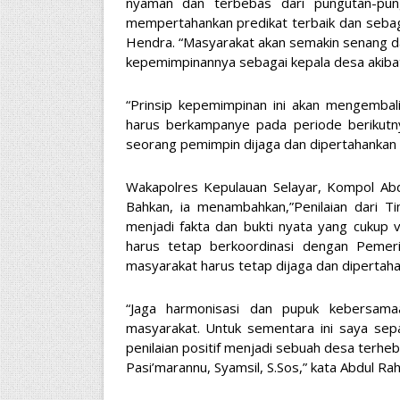
nyaman dan terbebas dari pungutan-pung
mempertahankan predikat terbaik dan sebaga
Hendra. “Masyarakat akan semakin senang da
kepemimpinannya sebagai kepala desa akibat h
“Prinsip kepemimpinan ini akan mengembali
harus berkampanye pada periode berikutny
seorang pemimpin dijaga dan dipertahankan 
Wakapolres Kepulauan Selayar, Kompol Ab
Bahkan, ia menambahkan,”Penilaian dari T
menjadi fakta dan bukti nyata yang cukup 
harus tetap berkoordinasi dengan Peme
masyarakat harus tetap dijaga dan dipertaha
“Jaga harmonisasi dan pupuk kebersam
masyarakat. Untuk sementara ini saya sep
penilaian positif menjadi sebuah desa terhe
Pasi’marannu, Syamsil, S.Sos,” kata Abdul Ra