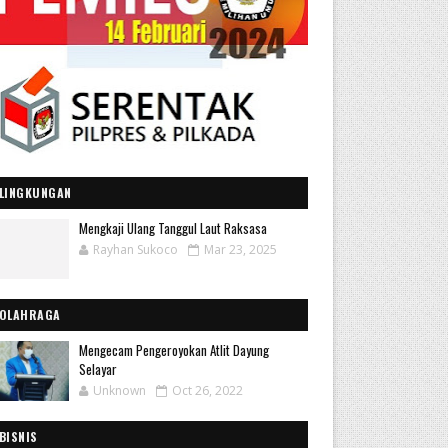
LINGKUNGAN
Mengkaji Ulang Tanggul Laut Raksasa
Rayhan Sukoco
Mar 23, 2025
OLAHRAGA
Mengecam Pengeroyokan Atlit Dayung
Selayar
Unknown
Oct 26, 2022
BISNIS