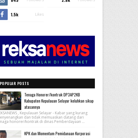
1.5k
Likes
POPULAR POSTS
Tenaga Honorer/kontrak DP3AP2KB
Kabupaten Kepulauan Selayar keluhkan sikap
atasannya
EKSANEWS , Kepulauan Selayar - Kabar yang kurang
enyenangkan dan tidak memuaskan datang dari
enaga honorer/kontrak di dinas Pemberdayaan ...
KPK dan Momentum Pemidanaan Korporasi