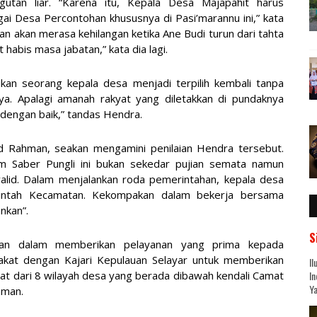
utan liar. “Karena itu, Kepala Desa Majapahit harus
i Desa Percontohan khususnya di Pasi’marannu ini,” kata
n akan merasa kehilangan ketika Ane Budi turun dari tahta
abis masa jabatan,” kata dia lagi.
kan seorang kepala desa menjadi terpilih kembali tanpa
a. Apalagi amanah rakyat yang diletakkan di pundaknya
dengan baik,” tandas Hendra.
d Rahman, seakan mengamini penilaian Hendra tersebut.
im Saber Pungli ini bukan sekedar pujian semata namun
valid. Dalam menjalankan roda pemerintahan, kepala desa
rintah Kecamatan. Kekompakan dalam bekerja bersama
nkan”.
S
aan dalam memberikan pelayanan yang prima kepada
akat dengan Kajari Kepulauan Selayar untuk memberikan
Il
bat dari 8 wilayah desa yang berada dibawah kendali Camat
In
Ya
hman.