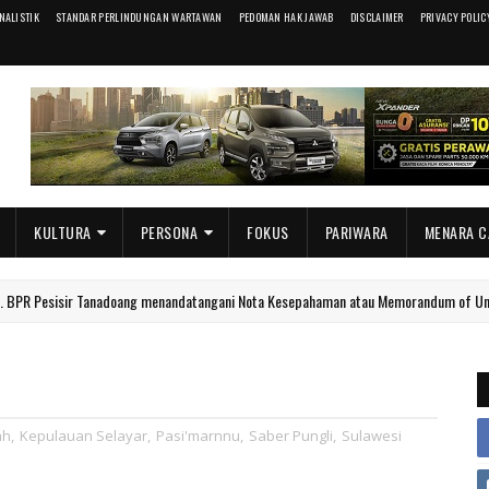
RNALISTIK
STANDAR PERLINDUNGAN WARTAWAN
PEDOMAN HAK JAWAB
DISCLAIMER
PRIVACY POLIC
KULTURA
PERSONA
FOKUS
PARIWARA
MENARA C
r Tanadoang menandatangani Nota Kesepahaman atau Memorandum of Understanding d
ah
,
Kepulauan Selayar
,
Pasi'marnnu
,
Saber Pungli
,
Sulawesi