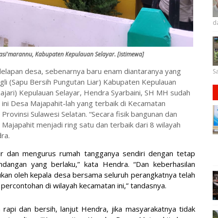
d
asi'marannu, Kabupaten Kepulauan Selayar. [istimewa]
delapan desa, sebenarnya baru enam diantaranya yang
Sa
gli (Sapu Bersih Pungutan Liar) Kabupaten Kepulauan
ajari) Kepulauan Selayar, Hendra Syarbaini, SH MH sudah
ini Desa Majapahit-lah yang terbaik di Kecamatan
Provinsi Sulawesi Selatan. “Secara fisik bangunan dan
ajapahit menjadi ring satu dan terbaik dari 8 wilayah
ra.
ur dan mengurus rumah tangganya sendiri dengan tetap
angan yang berlaku,” kata Hendra. “Dan keberhasilan
kan oleh kepala desa bersama seluruh perangkatnya telah
ercontohan di wilayah kecamatan ini,” tandasnya.
 rapi dan bersih, lanjut Hendra, jika masyarakatnya tidak