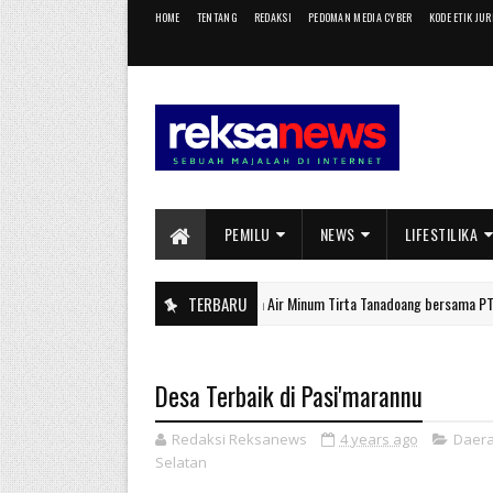
HOME
TENTANG
REDAKSI
PEDOMAN MEDIA CYBER
KODE ETIK JU
PEMILU
NEWS
LIFESTILIKA
Perumda Air Minum Tirta Tanadoang bersama PT. BPR Pesisi
TERBARU
BERITA UTAMA
Desa Terbaik di Pasi'marannu
Redaksi Reksanews
4 years ago
Daer
Selatan