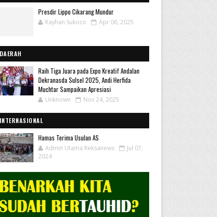
Presdir Lippo Cikarang Mundur
Rayhan Sukoco
Apr 06, 2025
DAERAH
Raih Tiga Juara pada Expo Kreatif Andalan
Dekranasda Sulsel 2025, Andi Herfida
Muchtar Sampaikan Apresiasi
Unknown
Nov 24, 2025
INTERNASIONAL
Hamas Terima Usulan AS
Admin Utama Reksanews
Jul 07,
2024